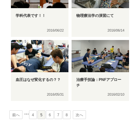
学科代表です！！
物理療法学の演習にて
2016/06/22
2016/06/14
血圧はなぜ変化するの？？
治療手技論：PNFアプロー
チ
2016/05/31
2016/02/10
…
前へ
4
5
6
7
8
次へ