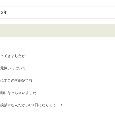
2年
なってきましたが
も元気いっぱい☆
てこの笑顔(#^^#)
笑顔になっちゃいました！
挨拶☆なんだかいい1日になりそう！！