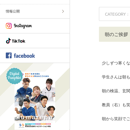
情報公開
CATEGORY：
朝のご挨拶
少しずつ寒く
学生さんは朝
朝の検温、玄関に
教員（右）も
朝から笑顔でご