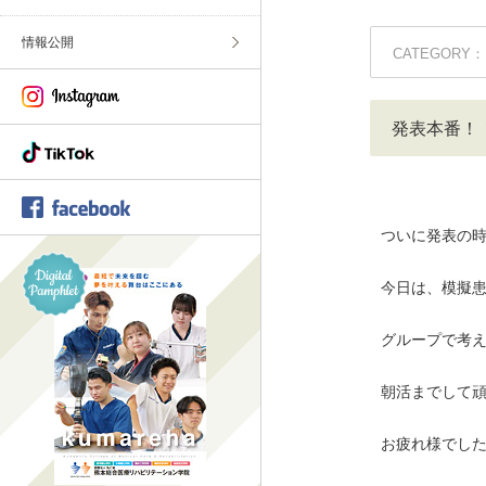
情報公開
CATEGORY：
発表本番！
ついに発表の
今日は、模擬
グループで考
朝活までして
お疲れ様でし