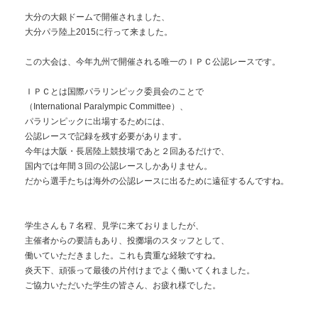
大分の大銀ドームで開催されました、
大分パラ陸上2015に行って来ました。
この大会は、今年九州で開催される唯一のＩＰＣ公認レースです。
ＩＰＣとは国際パラリンピック委員会のことで
（International Paralympic Committee）、
パラリンピックに出場するためには、
公認レースで記録を残す必要があります。
今年は大阪・長居陸上競技場であと２回あるだけで、
国内では年間３回の公認レースしかありません。
だから選手たちは海外の公認レースに出るために遠征するんですね。
学生さんも７名程、見学に来ておりましたが、
主催者からの要請もあり、投擲場のスタッフとして、
働いていただきました。これも貴重な経験ですね。
炎天下、頑張って最後の片付けまでよく働いてくれました。
ご協力いただいた学生の皆さん、お疲れ様でした。