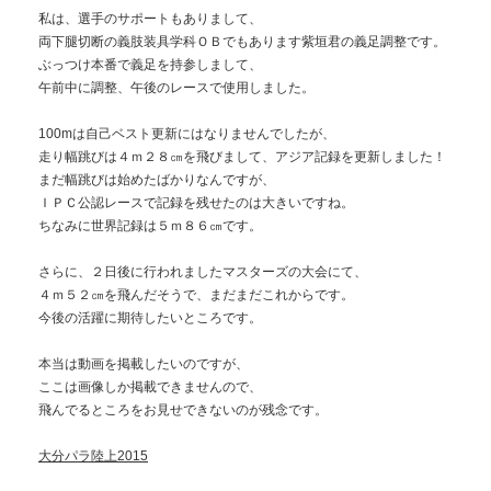
私は、選手のサポートもありまして、
両下腿切断の義肢装具学科ＯＢでもあります紫垣君の義足調整です。
ぶっつけ本番で義足を持参しまして、
午前中に調整、午後のレースで使用しました。
100mは自己ベスト更新にはなりませんでしたが、
走り幅跳びは４ｍ２８㎝を飛びまして、アジア記録を更新しました！
まだ幅跳びは始めたばかりなんですが、
ＩＰＣ公認レースで記録を残せたのは大きいですね。
ちなみに世界記録は５ｍ８６㎝です。
さらに、２日後に行われましたマスターズの大会にて、
４ｍ５２㎝を飛んだそうで、まだまだこれからです。
今後の活躍に期待したいところです。
本当は動画を掲載したいのですが、
ここは画像しか掲載できませんので、
飛んでるところをお見せできないのが残念です。
大分パラ陸上2015