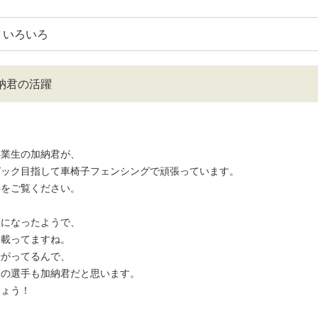
いろいろ
納君の活躍
卒業生の加納君が、
ピック目指して車椅子フェンシングで頑張っています。
事をご覧ください。
位になったようで、
も載ってますね。
転がってるんで、
側の選手も加納君だと思います。
しょう！