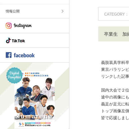
情報公開
CATEGORY：
卒業生 加
義肢装具学科
東京パラリン
リンクした記
国内大会で２
途中の画像に
義足が足元に
トップ画像左
皆で応援しま