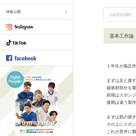
情報公開
CATEGORY：
基本工作論
１年生が義足
まずは足と接
緩衝材部分を
前期はスポン
後期は違う製
まずは肌の接
その上にスポ
これが意外に