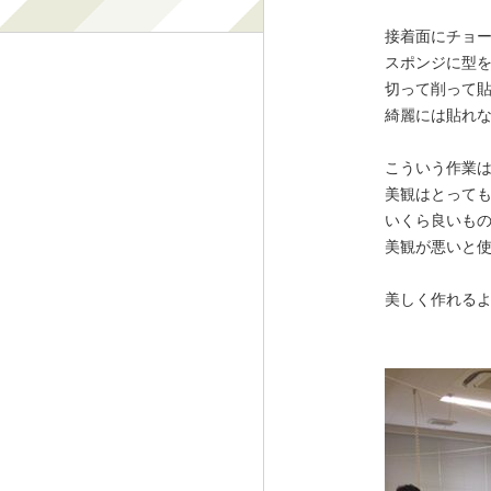
接着面にチョ
スポンジに型
切って削って
綺麗には貼れない
こういう作業
美観はとって
いくら良いも
美観が悪いと
美しく作れる