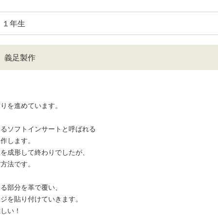
１年生
 義足製作
作りを進めています。
するソフトインサートと呼ばれる
製作します。
ジを成形して終わりでしたが、
作方法です。
する部分を革で覆い、
ンジを貼り付けていきます。
難しい！