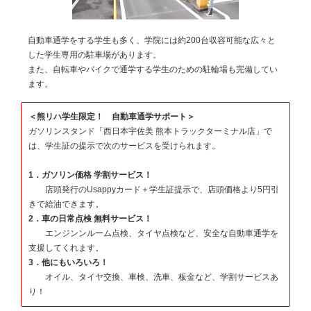
自動車通学をする学生も多く、学院には約200台収容可能な広々と
した学生専用の駐車場があります。
また、自転車やバイクで通学する学生のための駐輪場も完備してい
ます。
＜熊リハ学生限定！ 自動車通学サポート＞
ガソリンスタンド「西日本宇佐美 熊本トラックターミナル店」で
は、学生証の提示で次のサービスを受けられます。
1．ガソリン価格 学割サービス！
店頭発行のUsappyカード＋学生証提示で、店頭価格より5円引
きで給油できます。
2．車の日常点検 無料サービス！
エンジンンルーム点検、タイヤ点検など、安全な自動車通学を
支援してくれます。
3．他にもいろいろ！
オイル、タイヤ交換、車検、洗車、板金など、学割サービスあ
り！