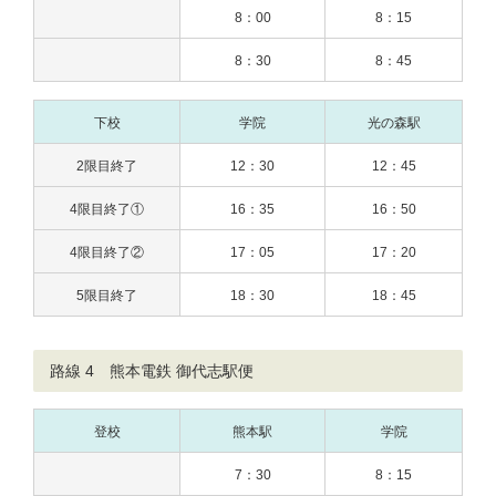
8：00
8：15
8：30
8：45
下校
学院
光の森駅
2限目終了
12：30
12：45
4限目終了①
16：35
16：50
4限目終了②
17：05
17：20
5限目終了
18：30
18：45
路線 4 熊本電鉄 御代志駅便
登校
熊本駅
学院
7：30
8：15