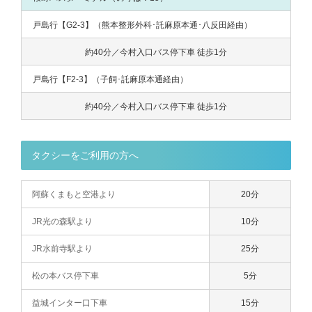
戸島行【G2-3】（熊本整形外科･託麻原本通･八反田経由）
約40分／今村入口バス停下車 徒歩1分
戸島行【F2-3】（子飼･託麻原本通経由）
約40分／今村入口バス停下車 徒歩1分
タクシーをご利用の方へ
阿蘇くまもと空港より
20分
JR光の森駅より
10分
JR水前寺駅より
25分
松の本バス停下車
5分
益城インター口下車
15分