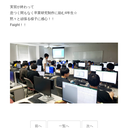
実習が終わって
息つく間もなく卒業研究制作に励む4年生☆
黙々と頑張る様子に感心！！
Faight！！
前へ
一覧へ
次へ